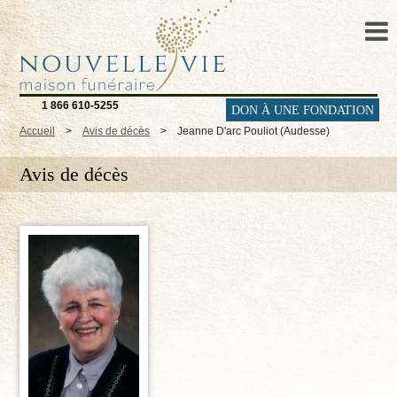
1 866 610-5255
DON À UNE FONDATION
Accueil
>
Avis de décès
>
Jeanne D'arc Pouliot (Audesse)
Avis de décès