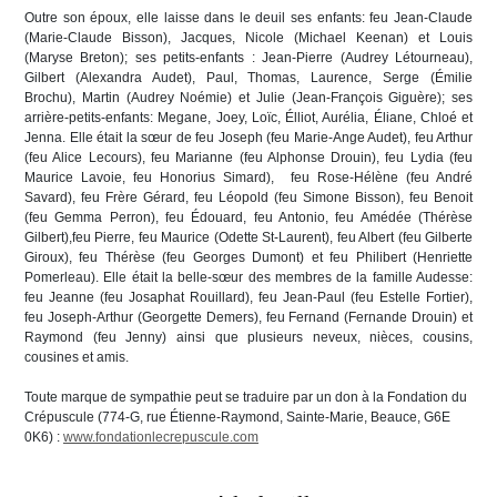
Outre son époux, elle laisse dans le deuil ses enfants: feu Jean-Claude
(Marie-Claude Bisson), Jacques, Nicole (Michael Keenan) et Louis
(Maryse Breton); ses petits-enfants : Jean-Pierre (Audrey Létourneau),
Gilbert (Alexandra Audet), Paul, Thomas, Laurence, Serge (Émilie
Brochu), Martin (Audrey Noémie) et Julie (Jean-François Giguère); ses
arrière-petits-enfants: Megane, Joey, Loïc, Élliot, Aurélia, Éliane, Chloé et
Jenna. Elle était la sœur de feu Joseph (feu Marie-Ange Audet), feu Arthur
(feu Alice Lecours), feu Marianne (feu Alphonse Drouin), feu Lydia (feu
Maurice Lavoie, feu Honorius Simard), feu Rose-Hélène (feu André
Savard), feu Frère Gérard, feu Léopold (feu Simone Bisson), feu Benoit
(feu Gemma Perron), feu Édouard, feu Antonio, feu Amédée (Thérèse
Gilbert),feu Pierre, feu Maurice (Odette St-Laurent), feu Albert (feu Gilberte
Giroux), feu Thérèse (feu Georges Dumont) et feu Philibert (Henriette
Pomerleau). Elle était la belle-sœur des membres de la famille Audesse:
feu Jeanne (feu Josaphat Rouillard), feu Jean-Paul (feu Estelle Fortier),
feu Joseph-Arthur (Georgette Demers), feu Fernand (Fernande Drouin) et
Raymond (feu Jenny) ainsi que plusieurs neveux, nièces, cousins,
cousines et amis.
Toute marque de sympathie peut se traduire par un don à la Fondation du
Crépuscule (774-G, rue Étienne-Raymond, Sainte-Marie, Beauce, G6E
0K6) :
www.fondationlecrepuscule.com