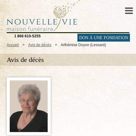
1 866 610-5255
DON À UNE FONDATION
Accueil
>
Avis de décès
>
Arthémise Doyon (Lessard)
Avis de décès