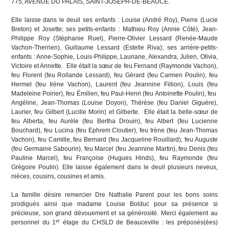
775, AVENUE DU PALAIS, SAINT-JOSEPH-DE-BEAUCE.
Elle laisse dans le deuil ses enfants : Louise (André Roy), Pierre (Lucie
Breton) et Josette; ses petits-enfants : Mathieu Roy (Annie Côté), Jean-
Philippe Roy (Stéphanie Ruel), Pierre-Olivier Lessard (Renée-Maude
Vachon-Therrien), Guillaume Lessard (Estelle Riva); ses arrière-petits-
enfants : Anne-Sophie, Louis-Philippe, Lauriane, Alexandra, Julien, Olivia,
Victoire et Annette. Elle était la sœur de feu Fernand (Raymonde Vachon),
feu Florent (feu Rollande Lessard), feu Gérard (feu Carmen Poulin), feu
Hermel (feu Irène Vachon), Laurent (feu Jeannine Fillion), Louis (feu
Madeleine Poirier), feu Émilien, feu Paul-Henri (feu Antoinette Poulin), feu
Angéline, Jean-Thomas (Louise Doyon), Thérèse (feu Daniel Giguère),
Laurier, feu Gilbert (Lucille Morin) et Gilberte. Elle était la belle-sœur de
feu Alberta, feu Aurèle (feu Bertha Drouin), feu Albert (feu Lucienne
Bouchard), feu Lucina (feu Ephrem Cloutier), feu Irène (feu Jean-Thomas
Vachon), feu Camille, feu Bernard (feu Jacqueline Rouillard), feu Auguste
(feu Germaine Sabourin), feu Marcel (feu Jeannine Martin), feu Denis (feu
Pauline Marcel), feu Françoise (Hugues Hinds), feu Raymonde (feu
Grégoire Poulin). Elle laisse également dans le deuil plusieurs neveux,
nièces, cousins, cousines et amis.
La famille désire remercier Dre Nathalie Parent pour les bons soins
prodigués ainsi que madame Louise Bolduc pour sa présence si
précieuse, son grand dévouement et sa générosité. Merci également au
er
personnel du 1
étage du CHSLD de Beauceville : les préposés(ées)