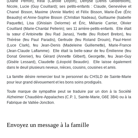
(Diane Perron), Réal (Carolle Doyon), Denyse (Denis Gelderblom),
Nicole, Lucie (Guy Couillard); ses petits-enfants : Claude, Geneviève et
Chanel Bisson, Maxime (Annie Martin) et Félix Bisson, Marie-Ève (Éric
Beaudry) et Anne-Sophie Bisson (Christian Nadeau), Guillaume (Isabelle
Paquette), Lisa (Ghislain Delorme) et Éric, Mélanie Carrier, Olivier
Couillard (Marie-Chantal Pellerin); ses 11 arrière-petits-enfants. Elle était
la sœur d`Antoinette (feu Rad Janas), Yvette (feu Robert Breton), feu
Thérèse (feu Paul Paradis), Gertrude (feu Roland Drouin), Paul-Henri
(Luce Clark), feu Jean-Denis (Madeleine Guillemette), Marie-France
(Jean-Claude Laflamme). Elle était la belle-sœur de feu Émilienne (feu
Donat Grenier), feu Gérard (Annette Gilbert), Georgette, feu Jean-Guy
(Gisèle Lessard), Claudette (Léopold Beaudin). Elle laisse également
dans le deuil plusieurs neveux, nièces, cousins, cousines et amis.
La famille désire remercier tout le personnel du CHSLD de Sainte-Marie
pour leur grand dévouement et les bons soins prodigués.
Toute marque de sympathie peut se traduire par un don à la Société
Alzheimer Chaudière-Appalaches (C.P. 1, Sainte-Marie, G6E 3B4) ou à la
Fabrique de Vallée-Jonction.
Envoyez un message à la famille