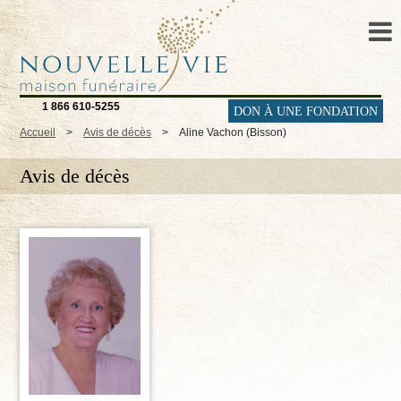
1 866 610-5255
DON À UNE FONDATION
Accueil
>
Avis de décès
>
Aline Vachon (Bisson)
Avis de décès