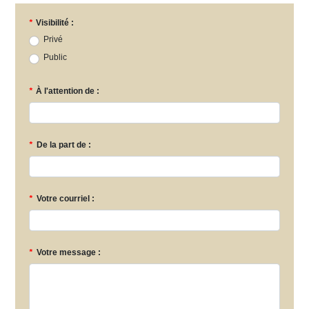
*
Visibilité :
Privé
Public
*
À l'attention de :
*
De la part de :
*
Votre courriel :
*
Votre message :