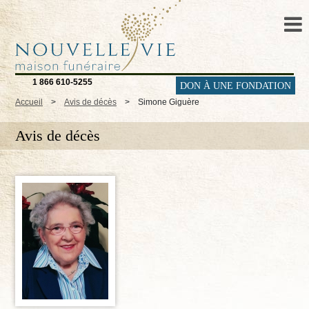
1 866 610-5255
DON À UNE FONDATION
Accueil
>
Avis de décès
>
Simone Giguère
Avis de décès