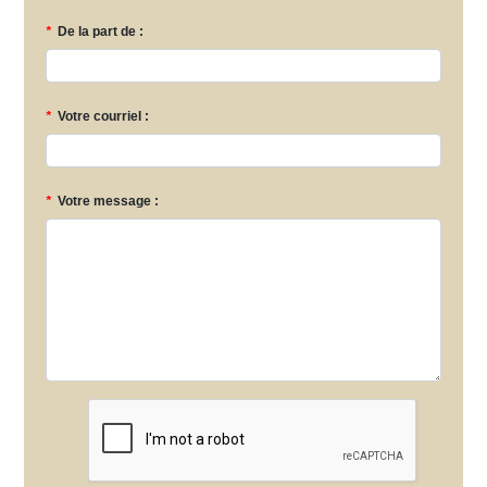
*
De la part de :
*
Votre courriel :
*
Votre message :