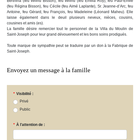
Berthina (feu Wilfrid Bisson), feu Wilfrid (feu Émilia Roy), feu Paul-Émile
(feu Régina Bisson), feu Cécile (feu Aimé Laplante), Sr. Jeanne-d’Arc, feu
Antoine, feu Gérard, feu François, feu Madeleine (Léonard Maheu). Elle
laisse également dans le deuil plusieurs neveux, nièces, cousins,
cousines et amis (es).
La famille désire remercier tout le personnel de la Villa du Moulin de
Saint-Joseph pour leur grand dévouement et les bons soins prodigués.
Toute marque de sympathie peut se traduire par un don à la Fabrique de
Saint-Joseph.
Envoyez un message à la famille
*
Visibilité :
Privé
Public
*
À l'attention de :